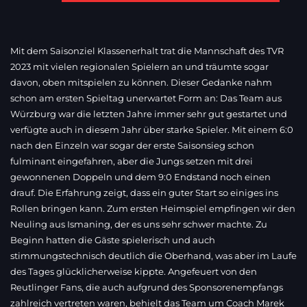
Mit dem Saisonziel Klassenerhalt trat die Mannschaft des TVR
2023 mit vielen regionalen Spielern an und träumte sogar
davon, oben mitspielen zu können. Dieser Gedanke nahm
schon am ersten Spieltag unerwartet Form an: Das Team aus
Würzburg war die letzten Jahre immer sehr gut gestartet und
verfügte auch in diesem Jahr über starke Spieler. Mit einem 6:0
nach den Einzeln war sogar der erste Saisonsieg schon
fulminant eingefahren, aber die Jungs setzen mit drei
gewonnenen Doppeln und dem 9:0 Endstand noch einen
drauf. Die Erfahrung zeigt, dass ein guter Start so einiges ins
Rollen bringen kann. Zum ersten Heimspiel empfingen wir den
Neuling aus Ismaning, der es uns sehr schwer machte. Zu
Beginn hatten die Gäste spielerisch und auch
stimmungstechnisch deutlich die Oberhand, was aber im Laufe
des Tages glücklicherweise kippte. Angefeuert von den
Reutlinger Fans, die auch aufgrund des Sponsorenempfangs
zahlreich vertreten waren, behielt das Team um Coach Marek